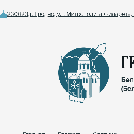
230023,г. Гродно, ул. Митрополита Филарета, 
Г
Бел
(Бе