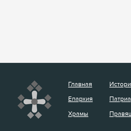
Главная
Истори
Епархия
Патриа
Храмы
Правящ