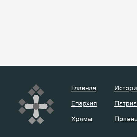
Главная
Истори
Епархия
Патриа
Храмы
Правящ