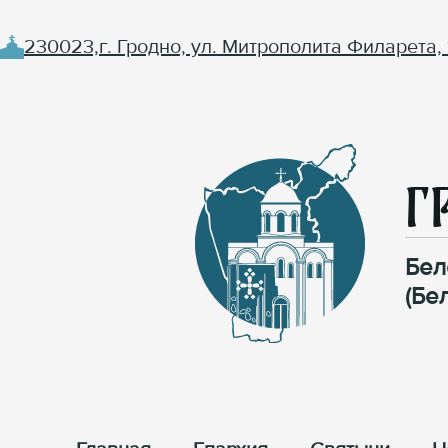
230023,г. Гродно, ул. Митрополита Филарета, 
Г
Бел
(Бе