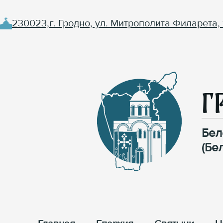
230023,г. Гродно, ул. Митрополита Филарета, 
Г
Бел
(Бе