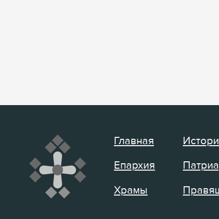
Главная
Истори
Епархия
Патриа
Храмы
Правящ