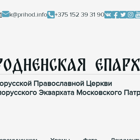
1
k@prihod.info
+375 152 39 31 90
родненская Епар
орусской Православной Церкви
лорусского Экзархата Московского Патр