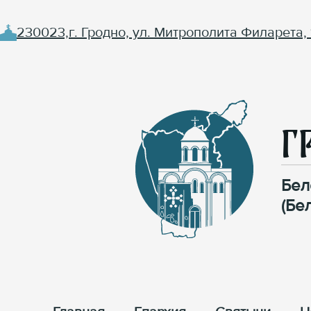
230023,г. Гродно, ул. Митрополита Филарета, 
Г
Бел
(Бе