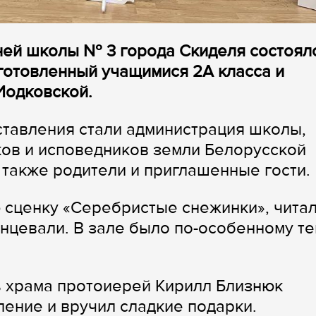
дней школы № 3 города Скиделя состоял
готовленный учащимися 2А класса и
Иодковской.
тавления стали администрация школы,
ов и исповедников земли Белорусской
 также родители и приглашенные гости.
 сценку «Серебристые снежинки», чита
анцевали. В зале было по-особенному т
ь храма протоиерей Кирилл Близнюк
ление и вручил сладкие подарки.