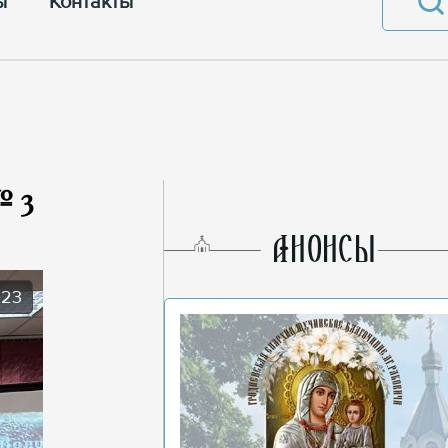
ы
Контакты
№ 3
AНОНСЫ
023