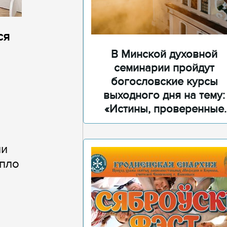
ся
В Минской духовной
семинарии пройдут
богословские курсы
выходного дня на тему:
«Истины, проверенные
временем»
ли
епло