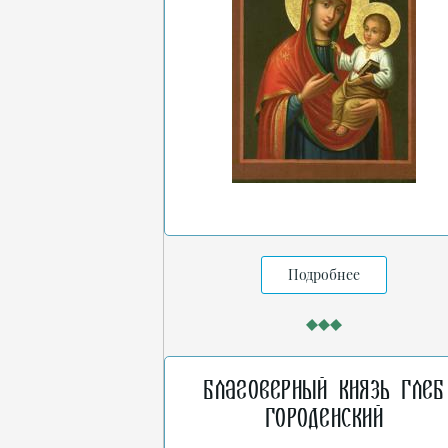
Подробнее
Благоверный князь Глеб
Городенский