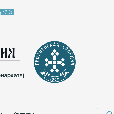
хия
иархата)