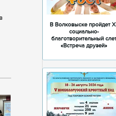
в
В Волковыске пройдет XI
социально-
благотворительный сле
«Встреча друзей»