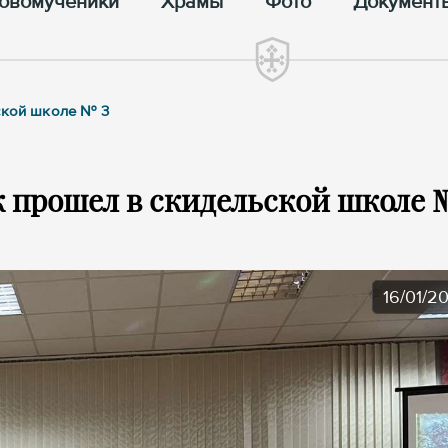
овомученики
Храмы
Фото
Документ
ьской школе № 3
 прошел в скидельской школе 
16/01/2