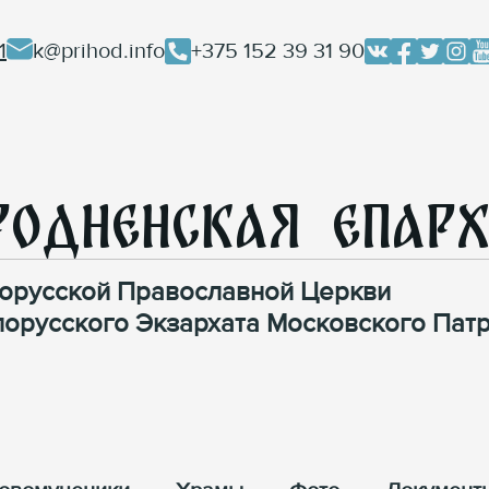
1
k@prihod.info
+375 152 39 31 90
родненская Епар
орусской Православной Церкви
лорусского Экзархата Московского Патр