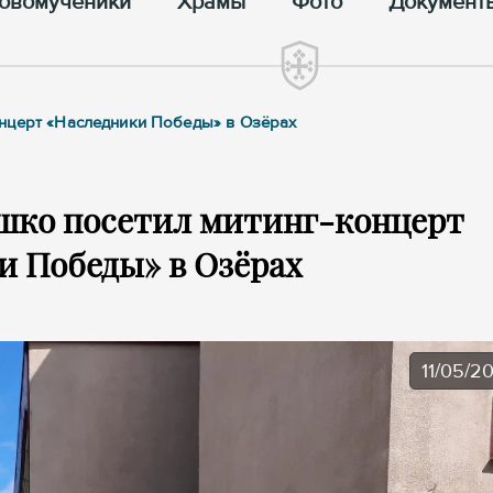
овомученики
Храмы
Фото
Документ
онцерт «Наследники Победы» в Озёрах
шко посетил митинг-концерт
и Победы» в Озёрах
11/05/2