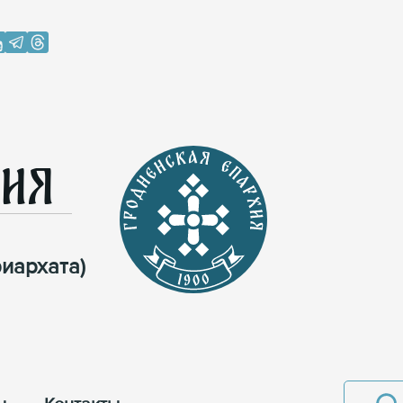
хия
иархата)