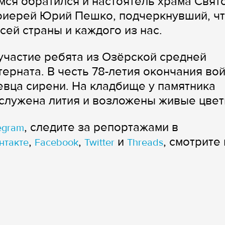
ся обратился и настоятель храма Свят
оиерей Юрий Пешко, подчеркнувший, ч
ей страны и каждого из нас.
участие ребята из Озёрской средней
ерната. В честь 78-летия окончания во
евца сирени. На кладбище у памятника
служена лития и возложены живые цвет
, следите за репортажами в
egram
,
,
и
, смотрите 
нтакте
Facebook
Twitter
Threads