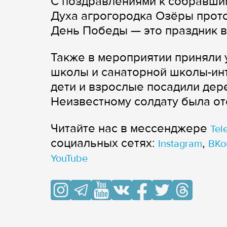
С поздравлениями к собравшим
Духа агрогородка Озёры прот
День Победы — это праздник вс
Также в мероприятии приняли 
школы и санаторной школы-инт
дети и взрослые посадили дер
Неизвестному солдату была от
Читайте нас в мессенджере
Tel
cоциальных сетях:
,
Instagram
ВКо
YouTube