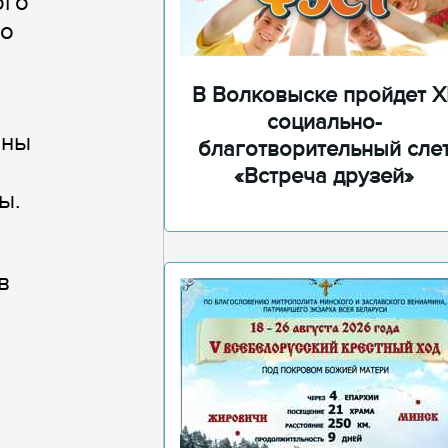
ого
то
В Волковыске пройдет XI
социально-
йны
благотворительный сле
«Встреча друзей»
ы.
в