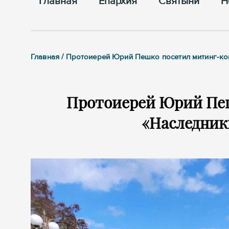
Главная
Епархия
Cвятыни
Н
Главная / Протоиерей Юрий Пешко посетил митинг-к
Протоиерей Юрий Пе
«Наследник