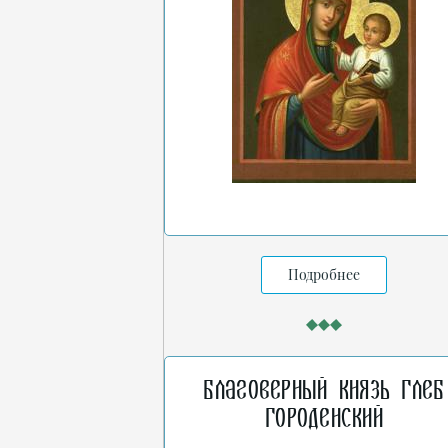
Подробнее
Благоверный князь Глеб
Городенский