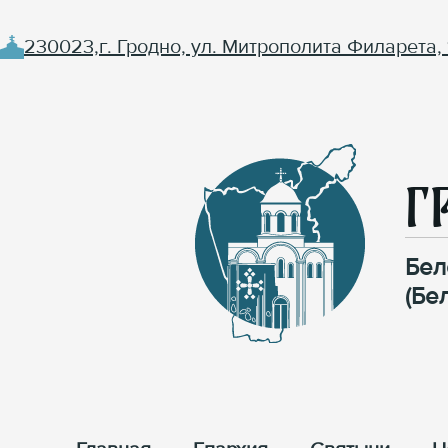
230023,г. Гродно, ул. Митрополита Филарета, 
Г
Бел
(Бе