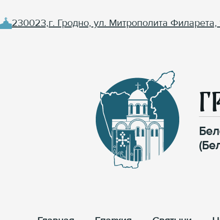
230023,г. Гродно, ул. Митрополита Филарета, 
Г
Бел
(Бе