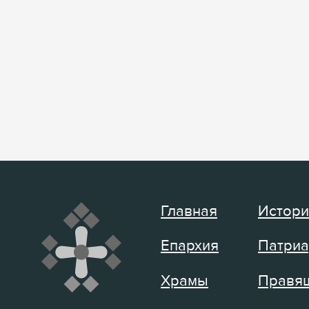
Главная
Истори
Епархия
Патриа
Храмы
Правящ