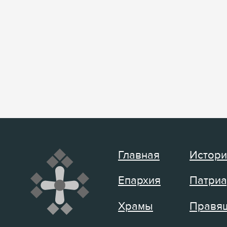
Главная
Истори
Епархия
Патриа
Храмы
Правящ