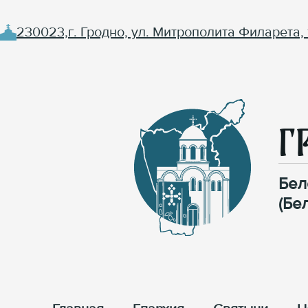
230023,г. Гродно, ул. Митрополита Филарета, 
Г
Бел
(Бе