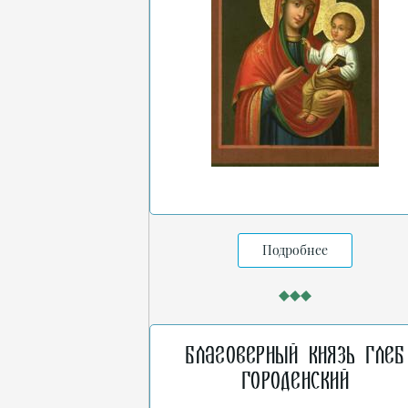
Подробнее
Благоверный князь Глеб
Городенский