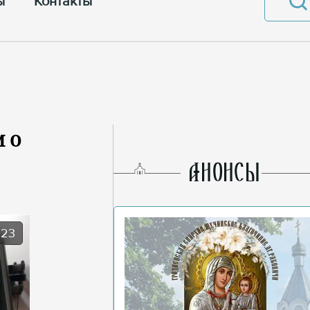
ы
Контакты
 о
AНОНСЫ
023