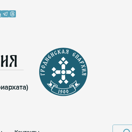
хия
иархата)