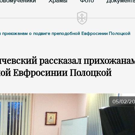
овомученики
Храмы
Фото
Документ
ал прихожанам о подвиге преподобной Евфросинии Полоцкой
чевский рассказал прихожанам
ной Евфросинии Полоцкой
05/02/2