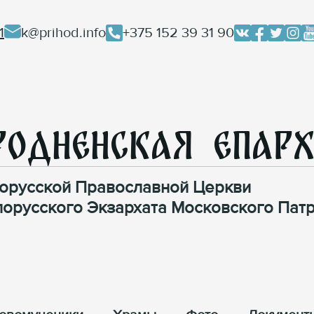
1
k@prihod.info
+375 152 39 31 90
родненская Епар
орусской Православной Церкви
лорусского Экзархата Московского Патр