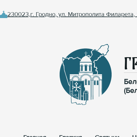
230023,г. Гродно, ул. Митрополита Филарета, 
Г
Бел
(Бе