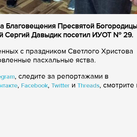
ама Благовещения Пресвятой Богородиц
й Сергий Давыдик посетил ИУОТ № 29.
енных с праздником Светлого Христова
овленные пасхальные яства.
, следите за репортажами в
egram
,
,
и
, смотрите 
нтакте
Facebook
Twitter
Threads