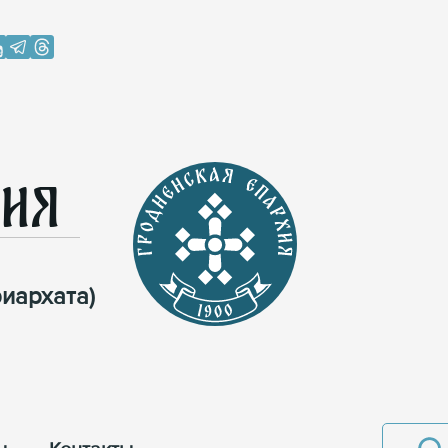
хия
иархата)