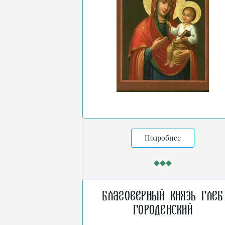
Подробнее
Благоверный князь Глеб
Городенский