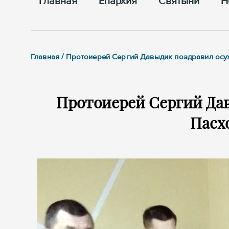
Главная
Епархия
Cвятыни
Н
Главная / Протоиерей Сергий Давыдик поздравил осу
Протоиерей Сергий Да
Пасх