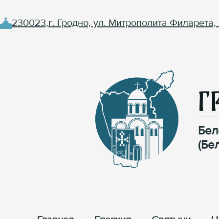
230023,г. Гродно, ул. Митрополита Филарета, 
Г
Бел
(Бе