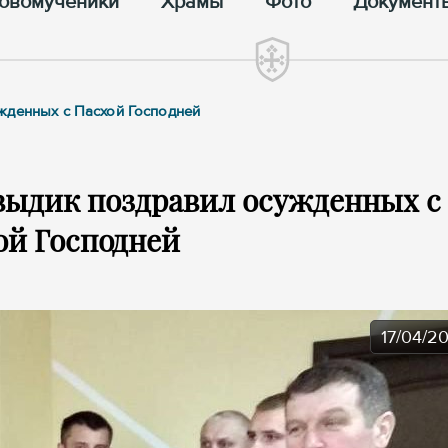
овомученики
Храмы
Фото
Документ
жденных с Пасхой Господней
выдик поздравил осужденных с
ой Господней
17/04/2