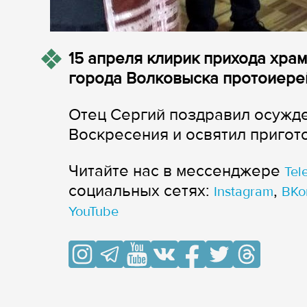
15 апреля клирик прихода хр
города Волковыска протоиере
Отец Сергий поздравил осужд
Воскресения и освятил пригот
Читайте нас в мессенджере
Tel
cоциальных сетях:
,
Instagram
ВКо
YouTube