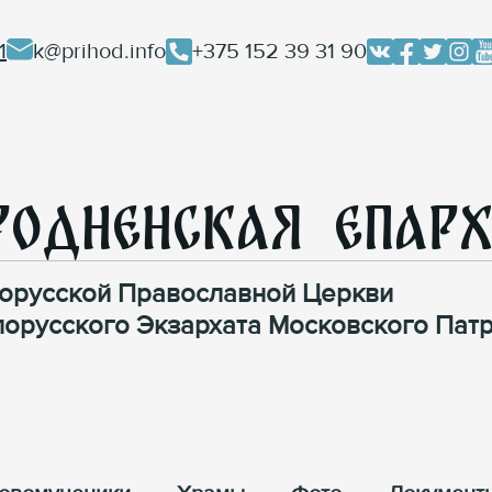
1
k@prihod.info
+375 152 39 31 90
родненская Епар
орусской Православной Церкви
лорусского Экзархата Московского Патр