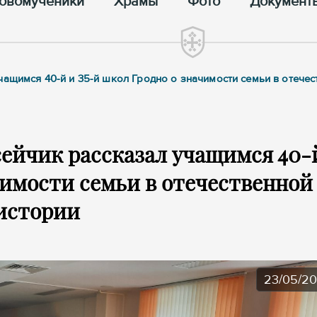
овомученики
Храмы
Фото
Документ
чащимся 40-й и 35-й школ Гродно о значимости семьи в отечес
ейчик рассказал учащимся 40-
чимости семьи в отечественной
истории
23/05/2