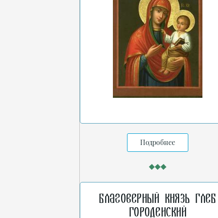
Подробнее
Благоверный князь Глеб
Городенский