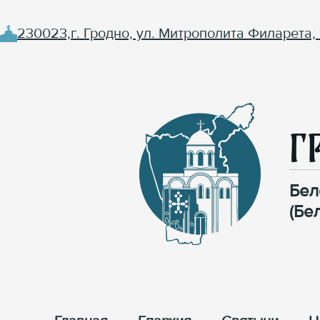
230023,г. Гродно, ул. Митрополита Филарета, 
Г
Бел
(Бе