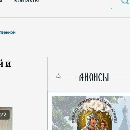
ы
Контакты
твенной
й и
AНОНСЫ
022