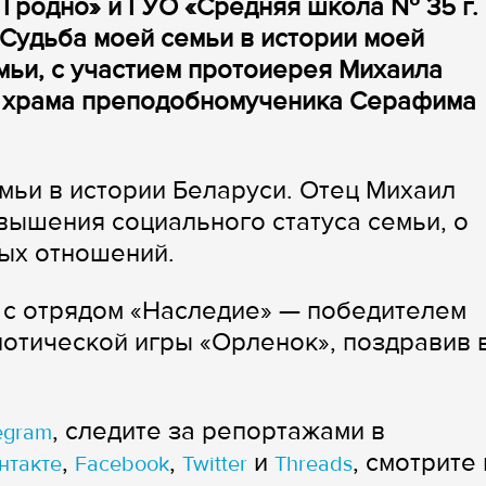
 Гродно» и ГУО​ «Средняя школа № 35 г.
Судьба моей семьи в истории моей
мьи, с участием протоиерея Михаила
а​ храма преподобномученика Серафима
емьи в истории Беларуси. Отец Михаил
вышения социального статуса семьи, о
ых отношений.
​ с отрядом «Наследие» — победителем
иотической игры «Орленок», поздравив 
, следите за репортажами в
egram
,
,
и
, смотрите 
нтакте
Facebook
Twitter
Threads