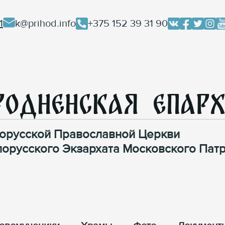
1
k@prihod.info
+375 152 39 31 90
родненская Епар
орусской Православной Церкви
лорусского Экзархата Московского Патр