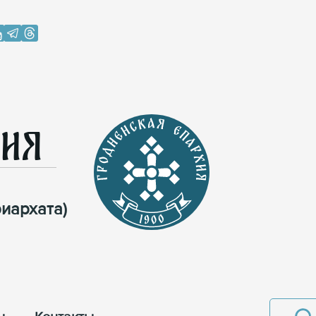
хия
иархата)