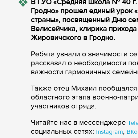
В ГУО​ «Средняя школа № 40 г.
Гродно» прошел единый урок «
страны», посвященный​ Дню се
Велисейчика, клирика приход
Жировичского в Гродно.
Ребята​ узнали о значимости с
рассказал о необходимости по
важности гармоничных семейн
Также отец Михаил ​пообщался
областного этапа военно-патр
участников отряда.
Читайте нас в мессенджере
Tel
cоциальных сетях:
,
Instagram
ВКо