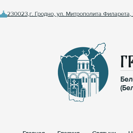
230023,г. Гродно, ул. Митрополита Филарета, 
Г
Бел
(Бе