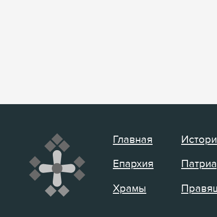
Главная
Истори
Епархия
Патриа
Храмы
Правящ