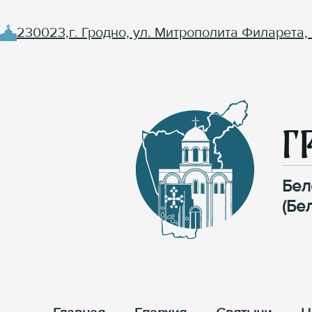
230023,г. Гродно, ул. Митрополита Филарета, 
Г
Бел
(Бе