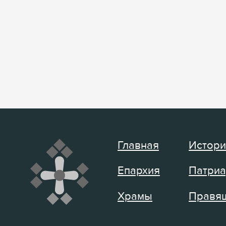
Главная
Истори
Епархия
Патриа
Храмы
Правящ