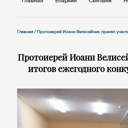
Главная
Епархия
Cвятыни
Н
Главная / Протоиерей Иоанн Велисейчик принял участ
Протоиерей Иоанн Велисей
итогов ежегодного конк