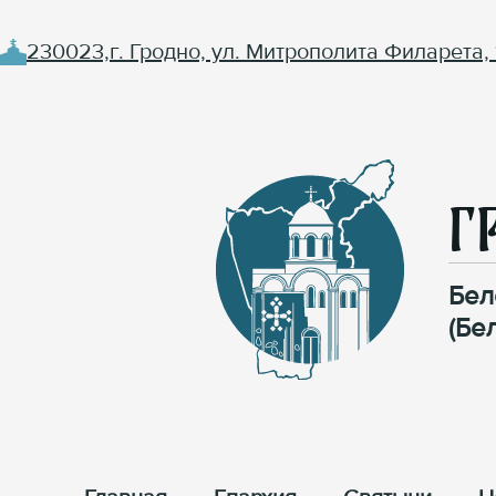
230023,г. Гродно, ул. Митрополита Филарета, 
Г
Бел
(Бе