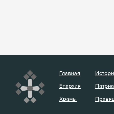
Главная
Истори
Епархия
Патриа
Храмы
Правящ