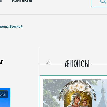
ы
Контакты
 иконы Божией
ы
AНОНСЫ
023