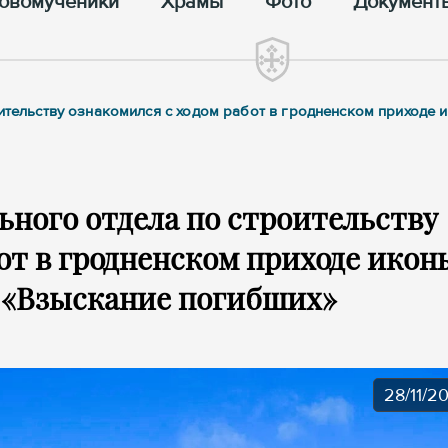
овомученики
Храмы
Фото
Документ
оительству ознакомился с ходом работ в гродненском приходе
ьного отдела по строительству
от в гродненском приходе икон
 «Взыскание погибших»
28/11/2