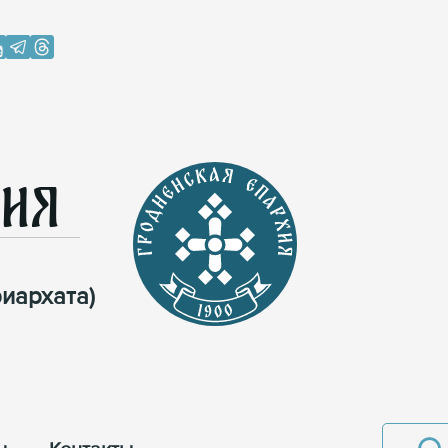
хия
иархата)