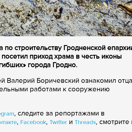
а по строительству Гродненской епархи
 посетил приход
х
рама в честь иконы
гибших
»
города
Гродно.
ей Валерий Боричевский ознакомил отц
тельными работами к сооружению
, следите за репортажами в
egram
,
,
и
, смотрите 
нтакте
Facebook
Twitter
Threads