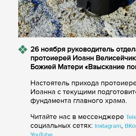
2
6 ноября
руководи
тель отдел
протоиерей Иоанн Велисейчик
Божией
М
атери
«
Взыскание по
Настоятель прихода протоиер
Иоанна с текущими подготови
фундамента главного храма.
Читайте нас в мессенджере
Tel
cоциальных сетях:
,
Instagram
ВКо
YouTube