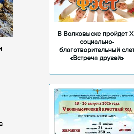
В Волковыске пройдет XI
социально-
и
благотворительный сле
«Встреча друзей»
а
в