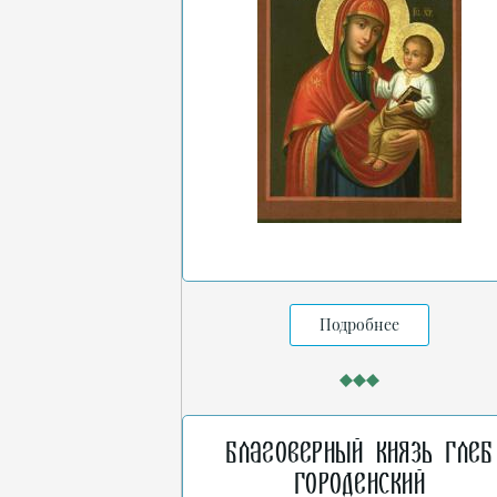
Подробнее
Благоверный князь Глеб
Городенский