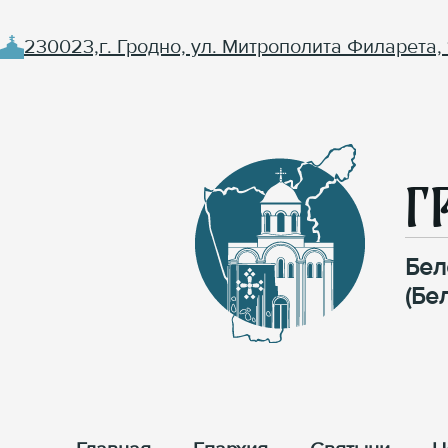
230023,г. Гродно, ул. Митрополита Филарета, 
Г
Бел
(Бе