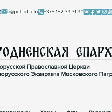
1
k@prihod.info
+375 152 39 31 90
родненская Епар
орусской Православной Церкви
лорусского Экзархата Московского Патр