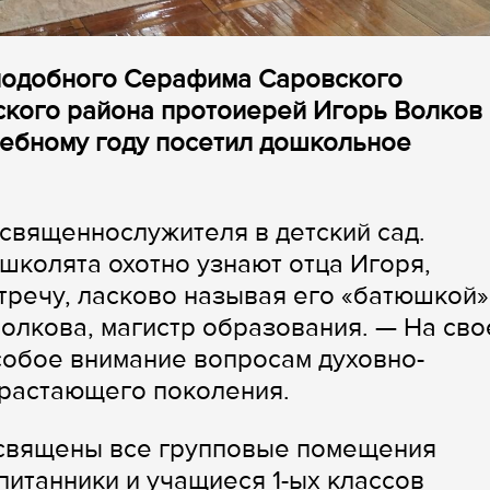
еподобного Серафима Саровского
ского района протоиерей Игорь Волков 
чебному году посетил дошкольное
 священнослужителя в детский сад.
школята охотно узнают отца Игоря,
тречу, ласково называя его «батюшкой»
олкова, магистр образования. — На св
собое внимание вопросам духовно-
драстающего поколения.
священы все групповые помещения
итанники и учащиеся 1-ых классов