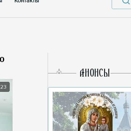
ы
Контакты
о
AНОНСЫ
023