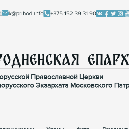
1
k@prihod.info
+375 152 39 31 90
родненская Епар
орусской Православной Церкви
лорусского Экзархата Московского Патр