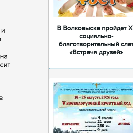
В Волковыске пройдет XI
 и
социально-
е
благотворительный сле
«Встреча друзей»
ена
сит
в