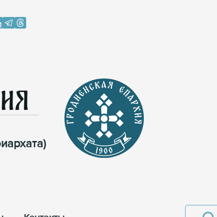
хия
иархата)