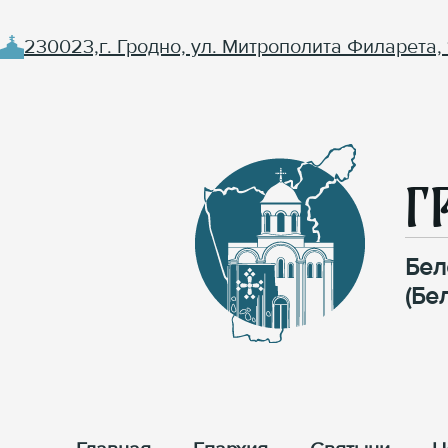
230023,г. Гродно, ул. Митрополита Филарета, 
Г
Бел
(Бе