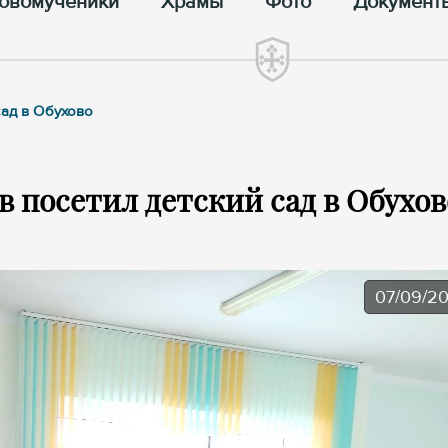
овомученики
Храмы
Фото
Документ
сад в Обухово
 посетил детский сад в Обухов
07/09/2