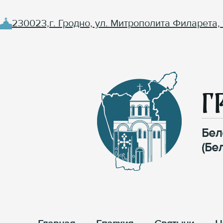
230023,г. Гродно, ул. Митрополита Филарета, 
Г
Бел
(Бе