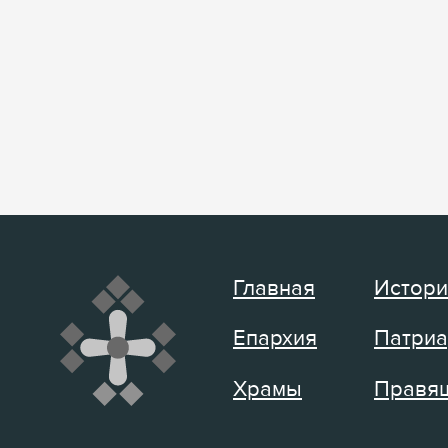
Главная
Истори
Епархия
Патриа
Храмы
Правящ