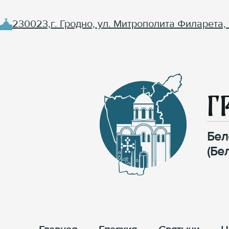
230023,г. Гродно, ул. Митрополита Филарета, 
Г
Бел
(Бе