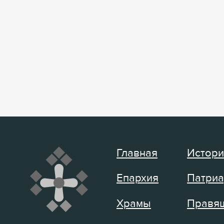
Главная
Истори
Епархия
Патриа
Храмы
Правящ