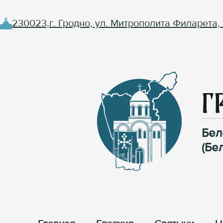
230023,г. Гродно, ул. Митрополита Филарета, 
Г
Бел
(Бе