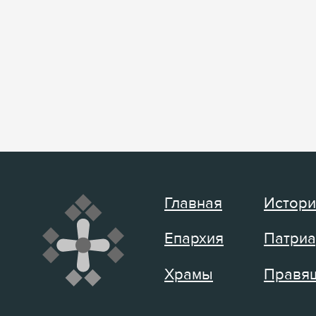
Главная
Истори
Епархия
Патриа
Храмы
Правящ