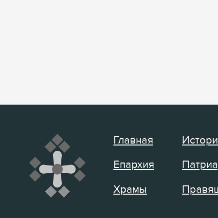
Главная
Истори
Епархия
Патриа
Храмы
Правящ