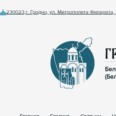
230023,г. Гродно, ул. Митрополита Филарета, 
Г
Бел
(Бе