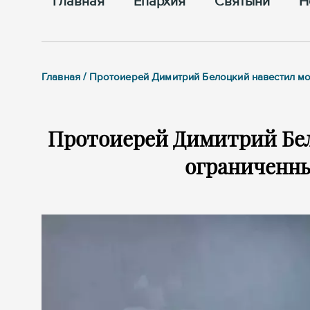
Главная
Епархия
Cвятыни
Н
Главная / Протоиерей Димитрий Белоцкий навестил 
Протоиерей Димитрий Бел
ограниченн