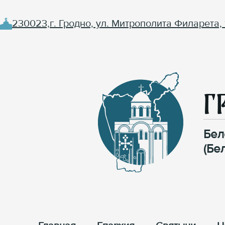
230023,г. Гродно, ул. Митрополита Филарета, 
Г
Бел
(Бе