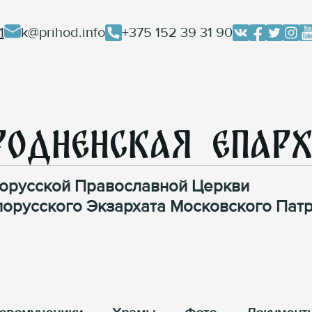
1
k@prihod.info
+375 152 39 31 90
родненская Епар
орусской Православной Церкви
лорусского Экзархата Московского Патр