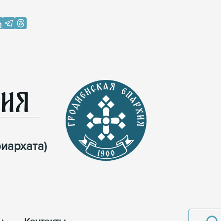
хия
иархата)