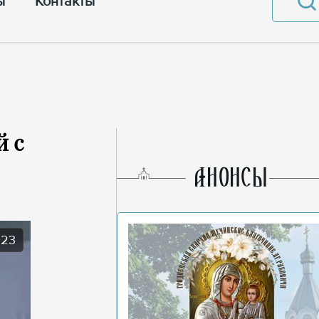
ы
Контакты
й с
AНОНСЫ
023