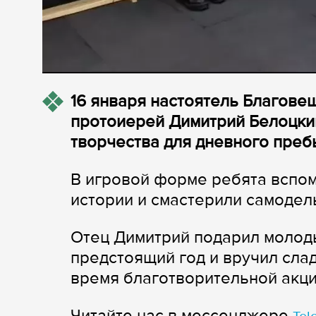
16 января настоятель Благове
протоиерей Димитрий Белоцкий
творчества для дневного преб
В игровой форме ребята вспо
истории и смастерили самодел
Отец Димитрий подарил молод
предстоящий год и вручил сла
время благотворительной акци
Читайте нас в мессенджере