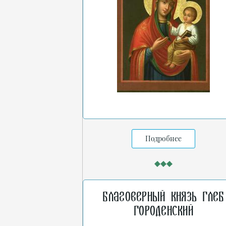
Подробнее
Благоверный князь Глеб
Городенский