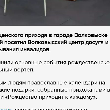
щенского прихода в городе Волковыске
 посетил Волковысский центр досуга и
ывания инвалидов.
мнили основные события рождественско
ьный вертеп.
ым людям православные календари на
дкие подарки, собранные прихожанами 
и «Рождество приходит к каждому».
, следите за репортажами в