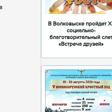
в
В Волковыске пройдет XI
социально-
благотворительный сле
«Встреча друзей»