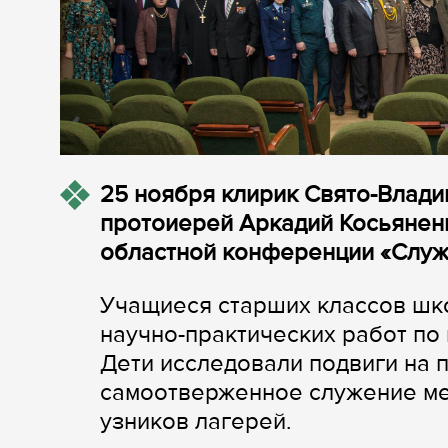
25 ноября клирик
Свято-Влади
протоиерей Аркадий Косьяненк
областной конференции «Служ
Учащиеся старших классов шко
научно-практических работ по
Дети исследовали подвиги на 
самоотверженное служение мед
узников лагерей.