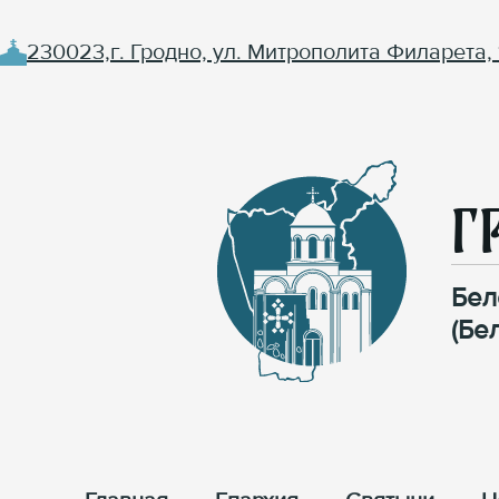
230023,г. Гродно, ул. Митрополита Филарета, 
Г
Бел
(Бе