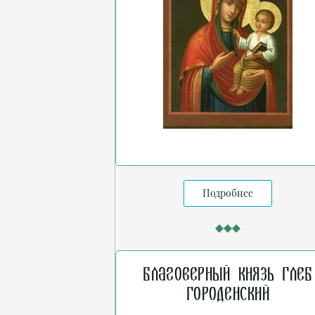
Подробнее
Благоверный князь Глеб
Городенский