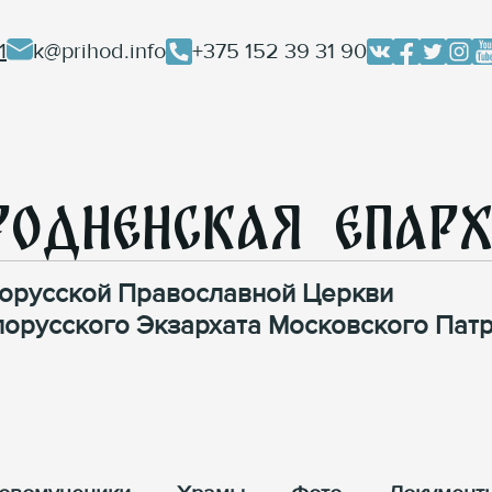
1
k@prihod.info
+375 152 39 31 90
родненская Епар
орусской Православной Церкви
лорусского Экзархата Московского Патр