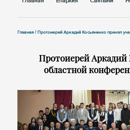
Главная
Епархия
Cвятыни
Н
Главная / Протоиерей Аркадий Косьяненко принял уч
Протоиерей Аркадий 
областной конфере