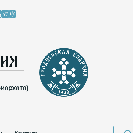
хия
иархата)