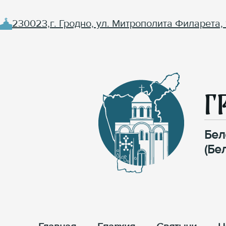
230023,г. Гродно, ул. Митрополита Филарета, 
Г
Бел
(Бе