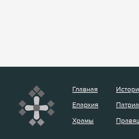
Главная
Истори
Епархия
Патриа
Храмы
Правящ