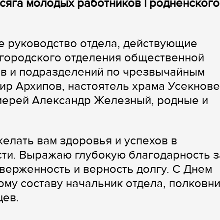
сяга молодых работников Гродненского
е руководство отдела, действующие
 городского отделения общественной
ов и подразделений по чрезвычайным
ир Архипов, настоятель храма Усекнов
иерей Александр Железный, родные и
желать вам здоровья и успехов в
ти. Выражаю глубокую благодарность з
верженность и верность долгу. С Днем
ому составу начальник отдела, полковн
цев.