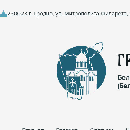
230023,г. Гродно, ул. Митрополита Филарета, 
Г
Бел
(Бе