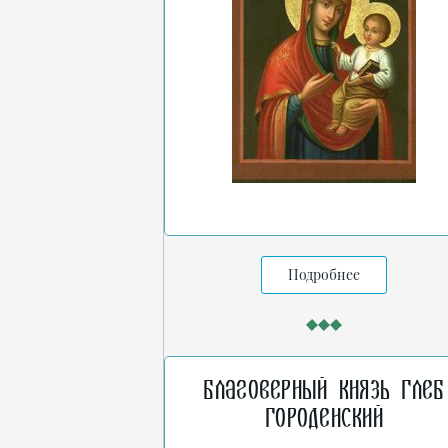
Подробнее
Благоверный князь Глеб
Городенский