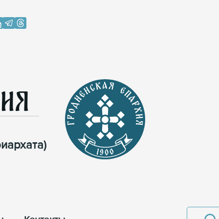
хия
иархата)