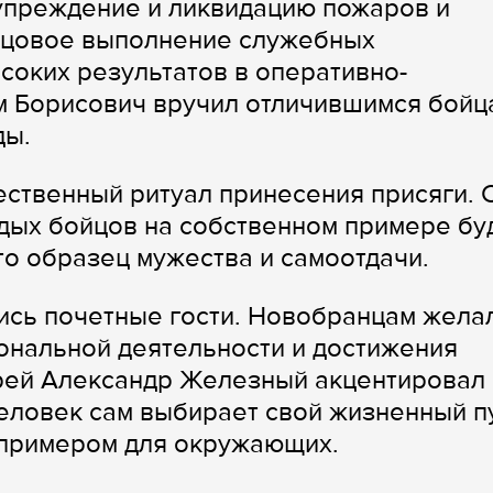
упреждение и ликвидацию пожаров и
зцовое выполнение служебных
соких результатов в оперативно-
м Борисович вручил отличившимся бойц
ды.
ственный ритуал принесения присяги. 
дых бойцов на собственном примере бу
то образец мужества и самоотдачи.
ись почетные гости. Новобранцам жела
ональной деятельности и достижения
рей Александр Железный акцентировал
человек сам выбирает свой жизненный пу
 примером для окружающих.