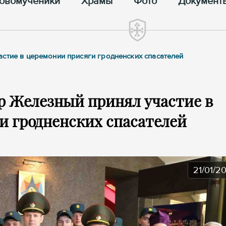
овомученики
Храмы
Фото
Документ
стие в церемонии присяги гродненских спасателей
р Железный принял участие в
и гродненских спасателей
21/01/2