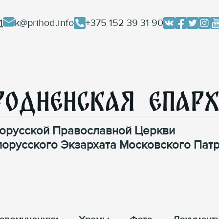
1
k@prihod.info
+375 152 39 31 90
родненская Епар
орусской Православной Церкви
лорусского Экзархата Московского Патр