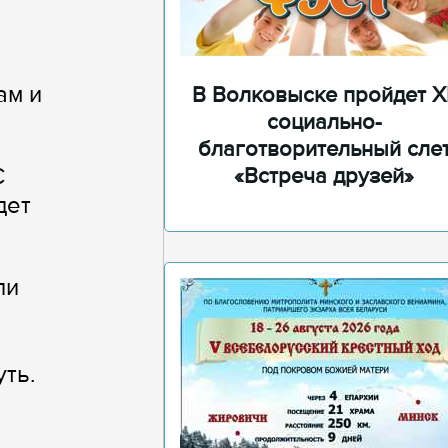
ам и
В Волковыске пройдет XI
социально-
благотворительный сле
С
«Встреча друзей»
дет
ли
ть.