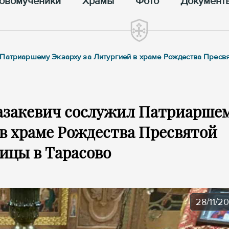
овомученики
Храмы
Фото
Документ
 Патриаршему Экзарху за Литургией в храме Рождества Пресв
азакевич сослужил Патриарше
 в храме Рождества Пресвятой
ицы в Тарасово
28/11/2