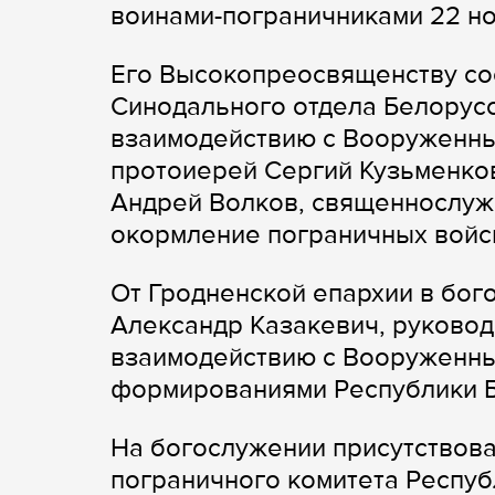
воинами-пограничниками 22 но
Его Высокопреосвященству сос
Синодального отдела Белорус
взаимодействию с Вооруженны
протоиерей Сергий Кузьменко
Андрей Волков, священнослужи
окормление пограничных войс
От Гродненской епархии в бог
Александр Казакевич, руковод
взаимодействию с Вооруженны
формированиями Республики Б
На богослужении присутствова
пограничного комитета Респуб