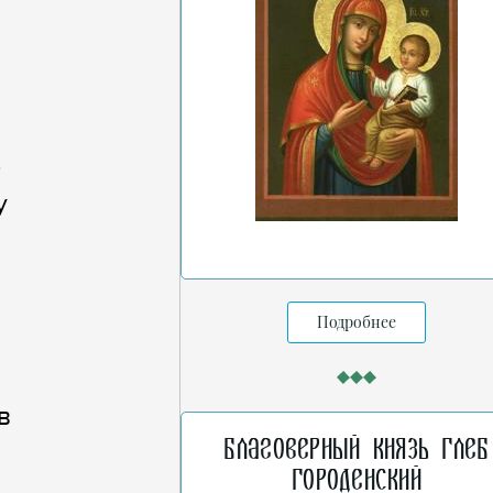
т
у
Подробнее
в
Благоверный князь Глеб
Городенский