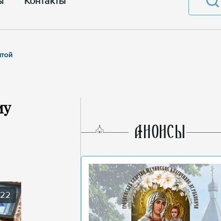
ы
Контакты
ятой
му
AНОНСЫ
022