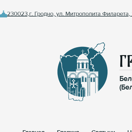
230023,г. Гродно, ул. Митрополита Филарета, 
Г
Бел
(Бе