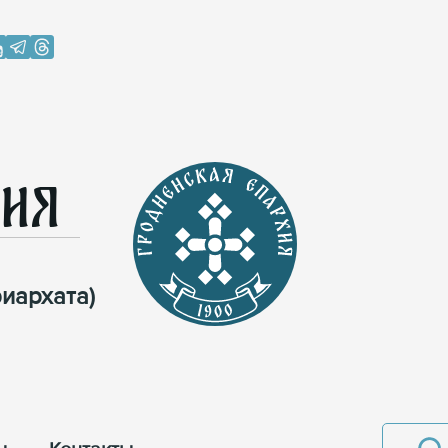
хия
иархата)