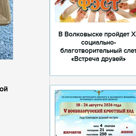
В Волковыске пройдет XI
социально-
благотворительный сле
«Встреча друзей»
той