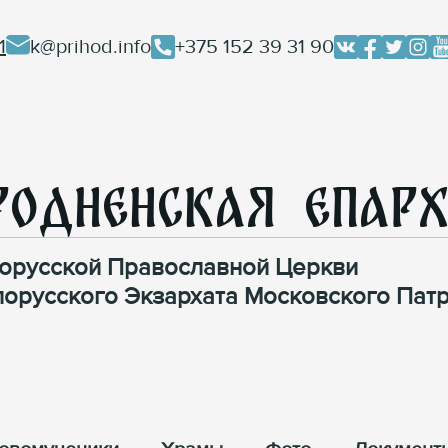
1
k@prihod.info
+375 152 39 31 90
родненская Епар
орусской Православной Церкви
лорусского Экзархата Московского Патр