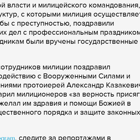
й власти и милицейского командования
уктур, с которыми милиция осуществляе
бы с преступностью, поздравили
их дел с профессиональным праздником
дникам были вручены государственные
сотрудников милиции поздравил
модействию с Вооруженными Силами и
ниями протоиерей Александр Казакеви
рил милиционеров «за верность присяг
ожелал им здравия и помощи Божией в
щественного порядка и защите законны
, следите за репортажами в
egram