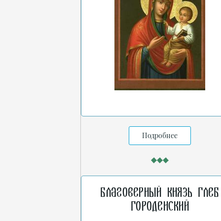
Подробнее
Благоверный князь Глеб
Городенский