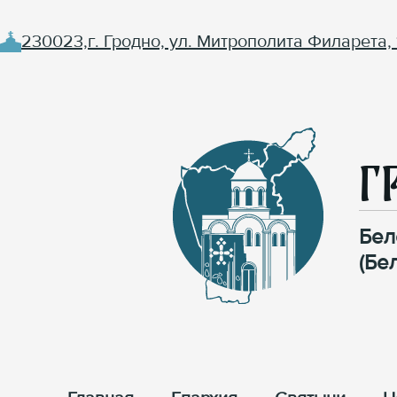
230023,г. Гродно, ул. Митрополита Филарета, 
Г
Бел
(Бе