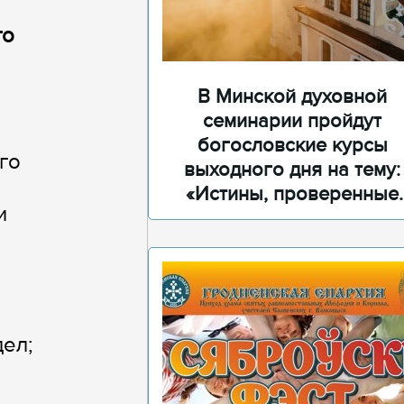
го
В Минской духовной
семинарии пройдут
богословские курсы
го
выходного дня на тему:
«Истины, проверенные
и
временем»
ел;