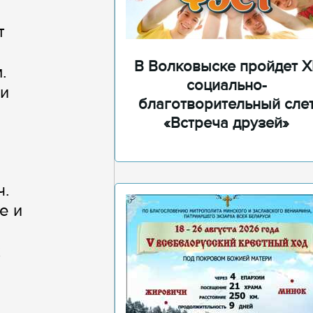
,
т
В Волковыске пройдет XI
.
социально-
 и
благотворительный сле
«Встреча друзей»
ч.
е и
х