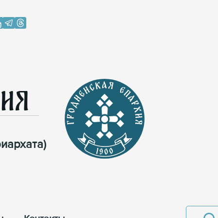
хия
иархата)