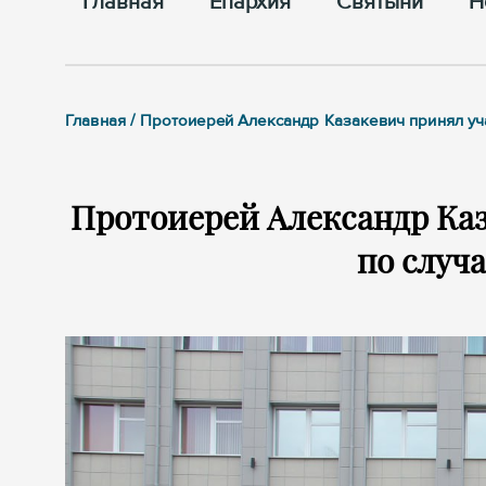
Главная
Епархия
Cвятыни
Н
Главная / Протоиерей Александр Казакевич принял уч
Протоиерей Александр Каз
по случ