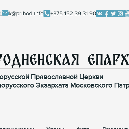
1
k@prihod.info
+375 152 39 31 90
родненская Епар
орусской Православной Церкви
лорусского Экзархата Московского Патр