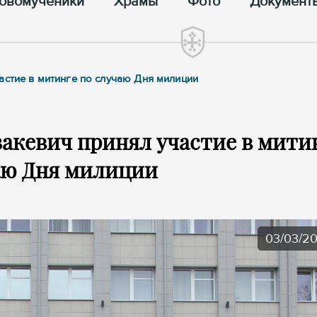
овомученики
Храмы
Фото
Документ
астие в митинге по случаю Дня милиции
акевич принял участие в мити
аю Дня милиции
03/03/2