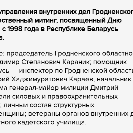
 управления внутренних дел Гродненско
ественный митинг, посвященный Дню
 с 1998 года в Республике Беларусь
а.
е: председатель Гродненского областно
адимир Степанович Караник; помощник
сь — инспектор по Гродненской област
рий Хаджимуратович Караев; начальник
ма генерал-майор милиции Дмитрий
ели силовых и правоохранительных
; личный состав структурных
енщины; ветераны органов внутренних д
ного кадетского училища.