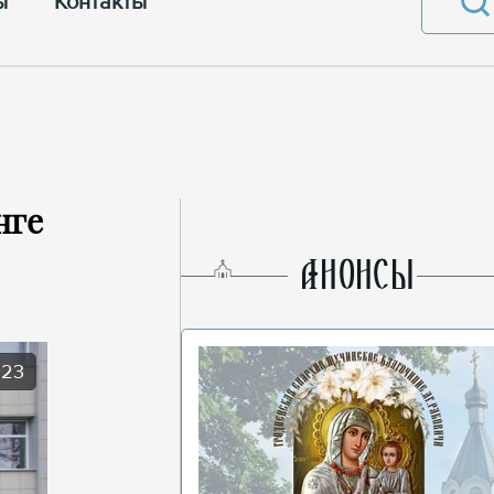
ы
Контакты
нге
AНОНСЫ
023