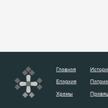
Главная
Истори
Епархия
Патриа
Храмы
Правящ