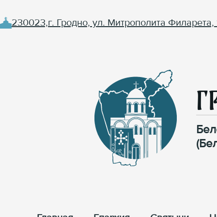
230023,г. Гродно, ул. Митрополита Филарета, 
Г
Бел
(Бе