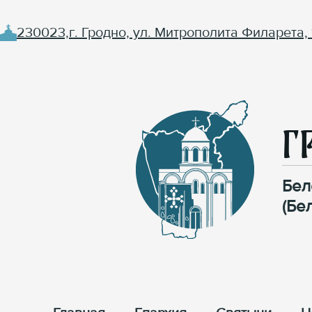
230023,г. Гродно, ул. Митрополита Филарета, 
Г
Бел
(Бе