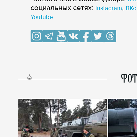
cоциальных сетях:
,
Instagram
ВКо
YouTube
ФОТ