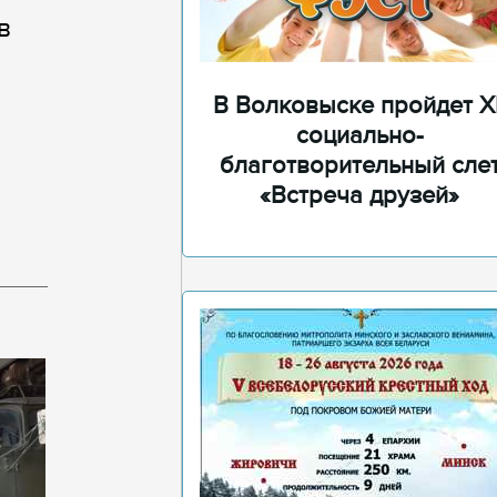
в
В Волковыске пройдет XI
социально-
благотворительный сле
«Встреча друзей»