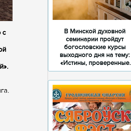
В Минской духовной
 с
семинарии пройдут
богословские курсы
ой
выходного дня на тему:
«Истины, проверенные
й».
временем»
га.