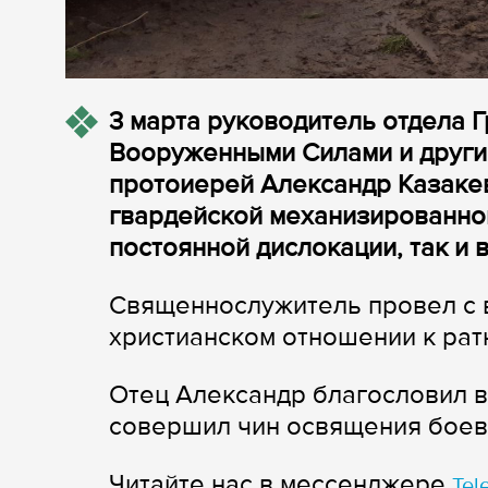
3 марта руководитель отдела 
Вооруженными Силами и друг
протоиерей Александр Казакев
гвардейской механизированной
постоянной дислокации, так и 
Священнослужитель провел с 
христианском отношении к рат
Отец Александр благословил в
совершил чин освящения боево
Читайте нас в мессенджере
Tel