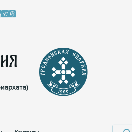
хия
иархата)