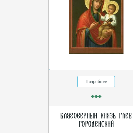
Подробнее
Благоверный князь Глеб
Городенский