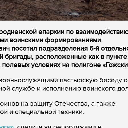
Гродненской епархии по взаимодействию
ими воинскими формированиями
ич посетил подразделения 6-й отдельн
 бригады, расположенные как в пункте
в полевых условиях на полигоне «Гожски
военнослужащими пастырскую беседу о
ной службе и исполнению воинского дол
оинов на защиту Отечества, а также
й и специальной техники.
, следите за репортажами в
egram