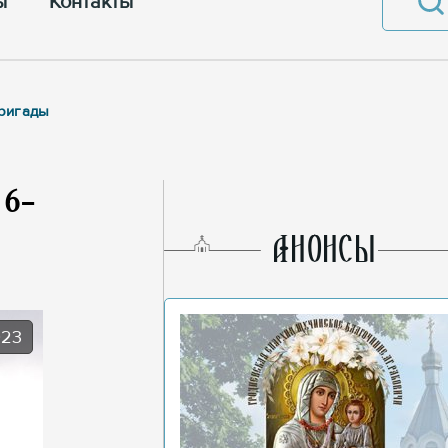
ы
Контакты
бригады
 6-
AНОНСЫ
023