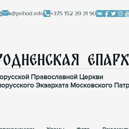
1
k@prihod.info
+375 152 39 31 90
родненская Епар
орусской Православной Церкви
лорусского Экзархата Московского Патр