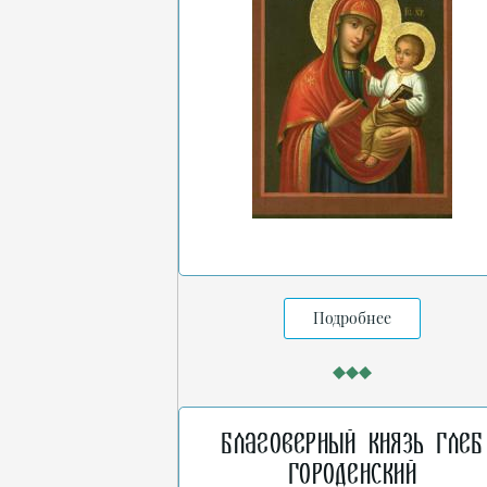
Подробнее
Благоверный князь Глеб
Городенский