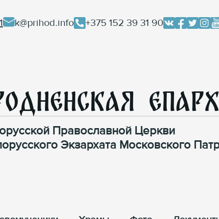
1
k@prihod.info
+375 152 39 31 90
родненская Епар
орусской Православной Церкви
лорусского Экзархата Московского Патр