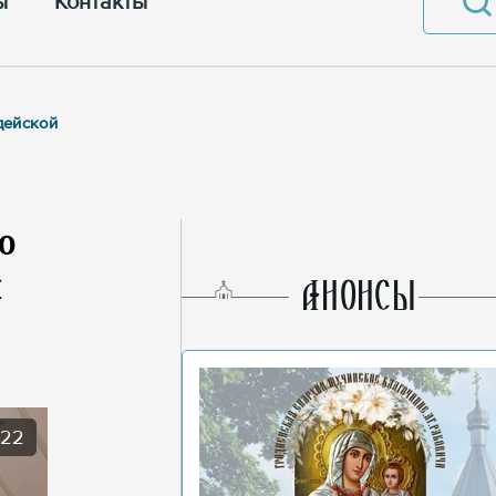
ы
Контакты
дейской
ю
й
AНОНСЫ
022