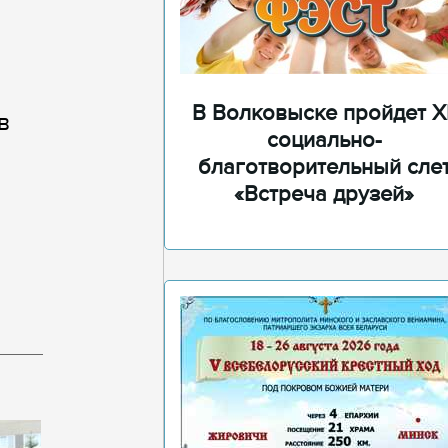
В Волковыске пройдет XI
в
социально-
благотворительный сле
«Встреча друзей»