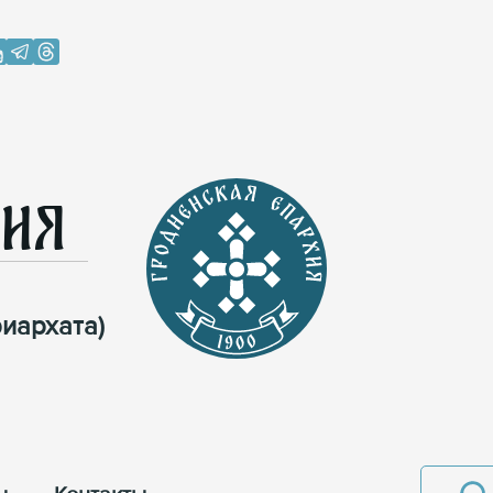
хия
иархата)