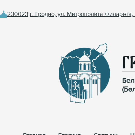
230023,г. Гродно, ул. Митрополита Филарета, 
Г
Бел
(Бе