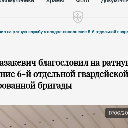
овомученики
Храмы
Фото
Документ
вил на ратную службу молодое пополнение 6-й отдельной гвар
азакевич благословил на ратну
ние 6-й отдельной гвардейско
рованной бригады
17/06/2