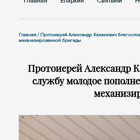
Главная
Епархия
Cвятыни
Н
Главная / Протоиерей Александр Казакевич благосло
механизированной бригады
Протоиерей Александр К
службу молодое пополне
механизи