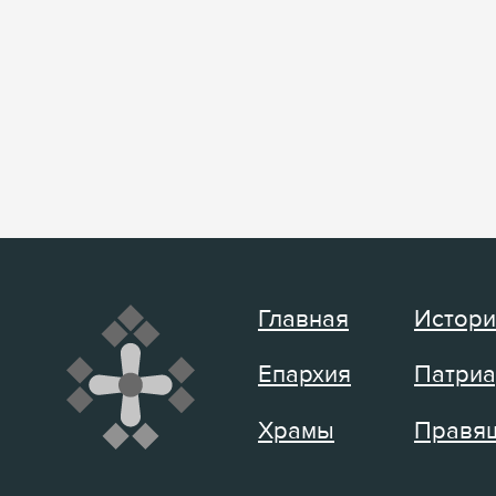
Главная
Истори
Епархия
Патриа
Храмы
Правящ