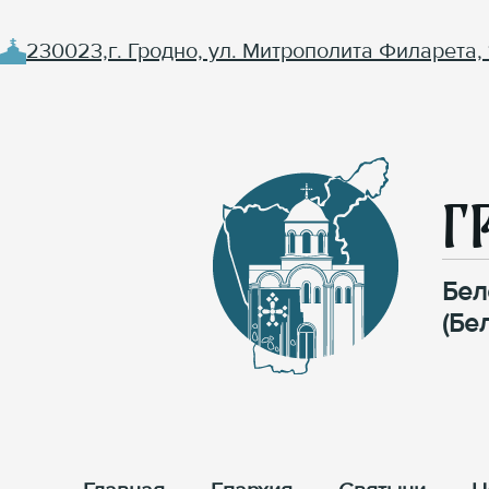
230023,г. Гродно, ул. Митрополита Филарета, 
Г
Бел
(Бе