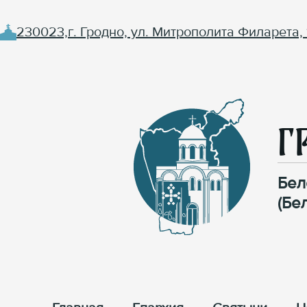
230023,г. Гродно, ул. Митрополита Филарета, 
Г
Бел
(Бе