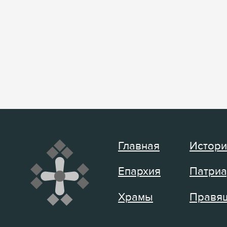
Главная
Истори
Епархия
Патриа
Храмы
Правящ