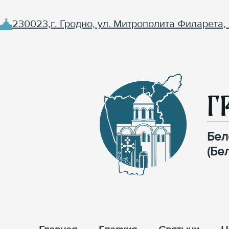
230023,г. Гродно, ул. Митрополита Филарета, 
Г
Бел
(Бе