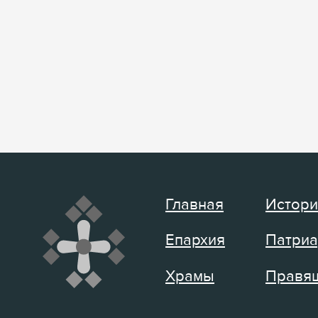
Главная
Истори
Епархия
Патриа
Храмы
Правящ