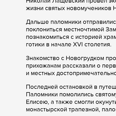
Николай Лащевский провел экс
жизни святых новомучеников 
Дальше паломники отправились
поклониться местночтимой За
познакомиться с историей хра
готики в начале XVI столетия.
Знакомство с Новогрудком про
прихожанам рассказали о перв
и местных достопримечательно
Последней остановкой в путе
Паломники помолились святом
Елисею, а также смогли окунуть
монастырской трапезной, пало