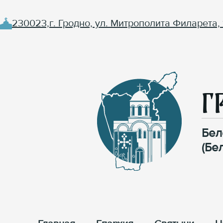
230023,г. Гродно, ул. Митрополита Филарета, 
Г
Бел
(Бе