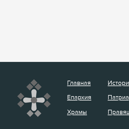
Главная
Истори
Епархия
Патриа
Храмы
Правящ