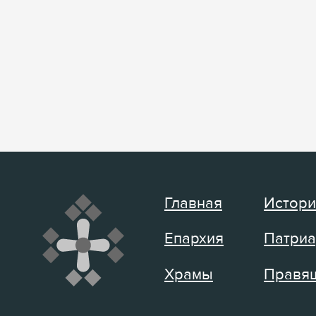
Главная
Истори
Епархия
Патриа
Храмы
Правящ