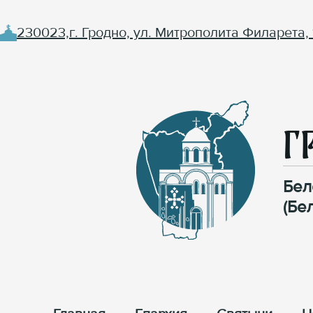
230023,г. Гродно, ул. Митрополита Филарета, 
Г
Бел
(Бе