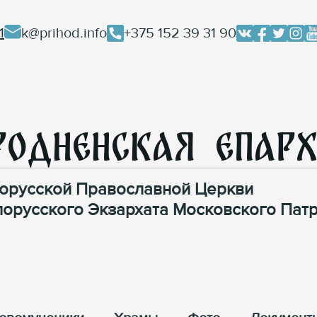
1
k@prihod.info
+375 152 39 31 90
родненская Епар
орусской Православной Церкви
лорусского Экзархата Московского Патр