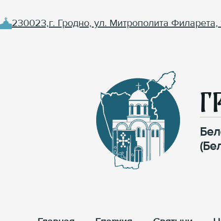
230023,г. Гродно, ул. Митрополита Филарета, 
Г
Бел
(Бе