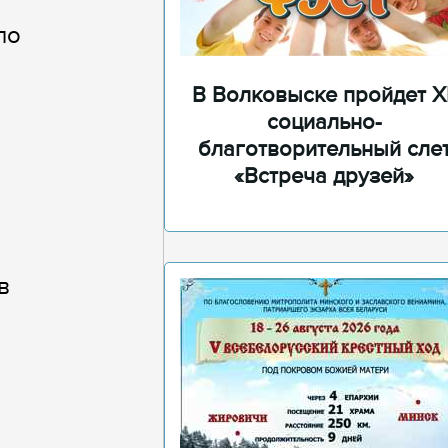
ло
В Волковыске пройдет XI
социально-
благотворительный сле
«Встреча друзей»
в