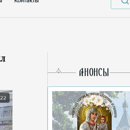
ы
Контакты
ил
AНОНСЫ
022