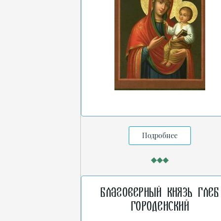
Подробнее
Благоверный князь Глеб
Городенский