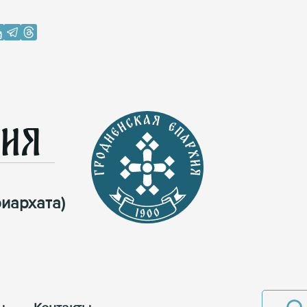
хия
иархата)