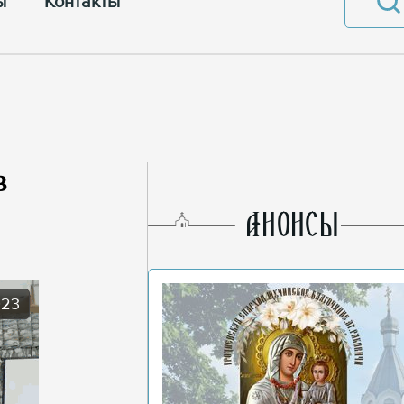
ы
Контакты
в
AНОНСЫ
023