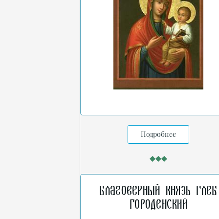
Подробнее
Благоверный князь Глеб
Городенский