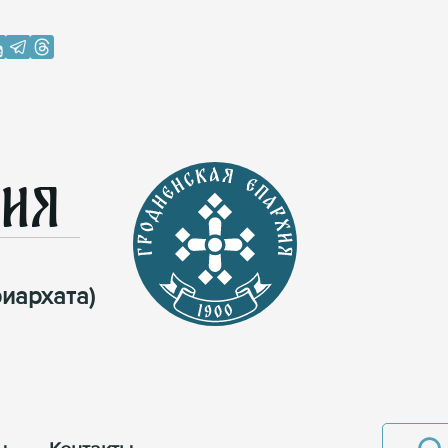
хия
иархата)