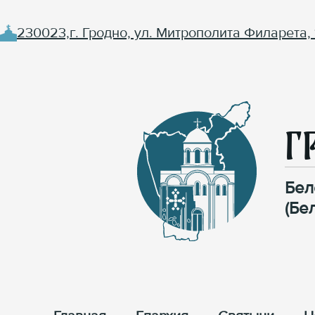
230023,г. Гродно, ул. Митрополита Филарета, 
Г
Бел
(Бе