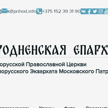
1
k@prihod.info
+375 152 39 31 90
родненская Епар
орусской Православной Церкви
лорусского Экзархата Московского Патр