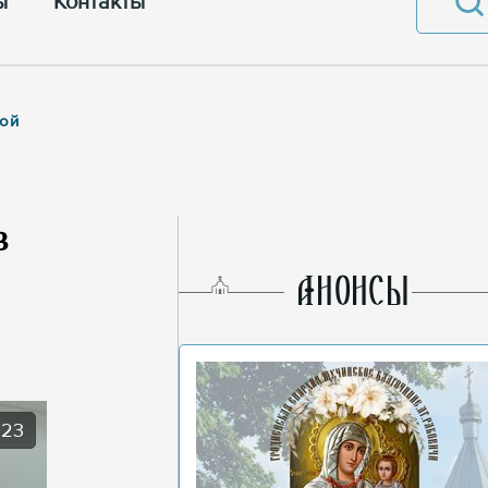
ы
Контакты
ной
в
AНОНСЫ
023