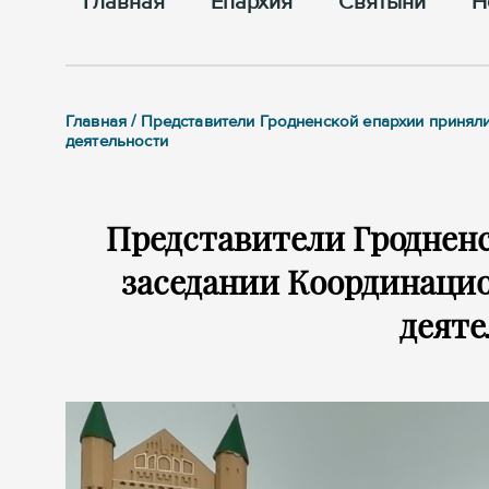
Главная
Епархия
Cвятыни
Н
Главная / Представители Гродненской епархии принял
деятельности
Представители Гродненс
заседании Координацио
деят