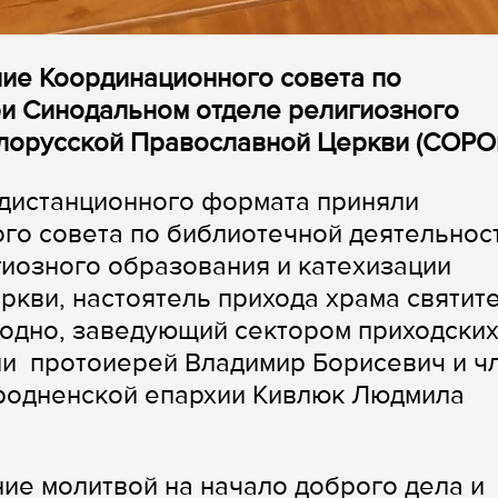
ние Координационного совета по
ри Синодальном отделе религиозного
елорусской Православной Церкви (СОРОи
 дистанционного формата приняли
го совета по библиотечной деятельнос
иозного образования и катехизации
кви, настоятель прихода храма святит
родно, заведующий сектором приходски
ии протоиерей Владимир Борисевич и ч
Гродненской епархии Кивлюк Людмила
ие молитвой на начало доброго дела и