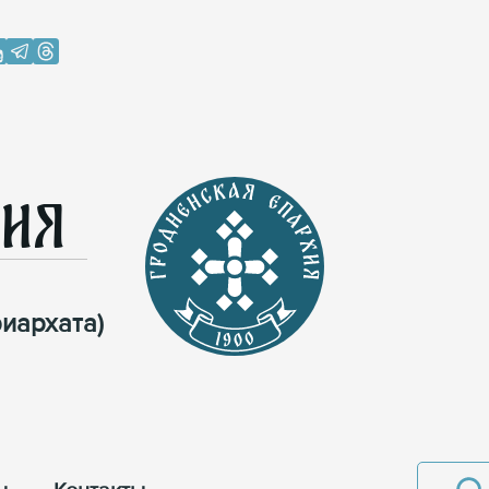
хия
иархата)