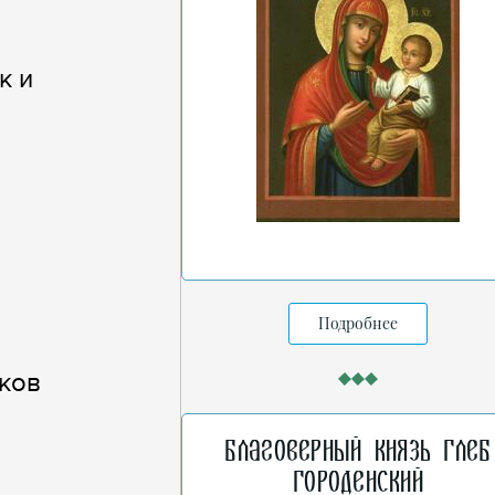
к и
Подробнее
ков
Благоверный князь Глеб
Городенский