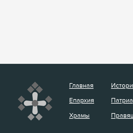
Главная
Истори
Епархия
Патриа
Храмы
Правящ