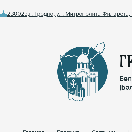
230023,г. Гродно, ул. Митрополита Филарета, 
Г
Бел
(Бе