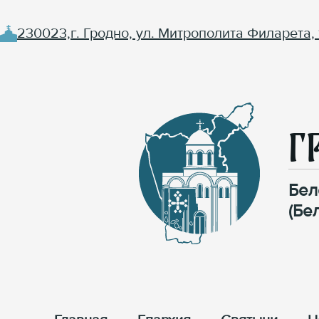
230023,г. Гродно, ул. Митрополита Филарета, 
Г
Бел
(Бе