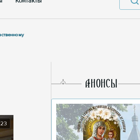
ы
Контакты
вственному
AНОНСЫ
023