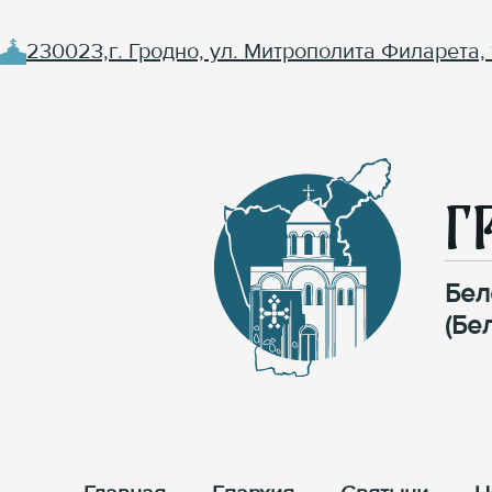
230023,г. Гродно, ул. Митрополита Филарета, 
Г
Бел
(Бе