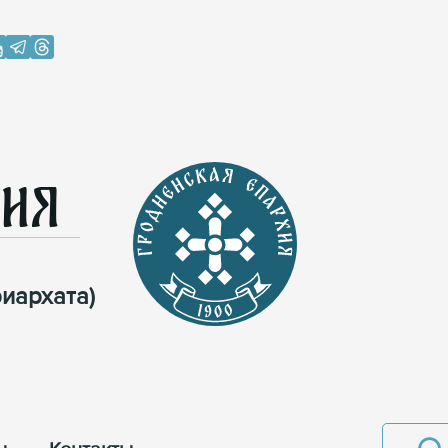
хия
иархата)