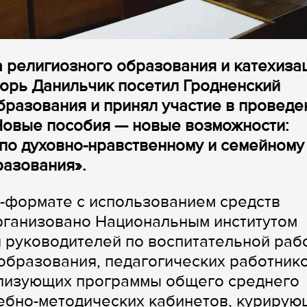
а религиозного образования и катехиза
орь Данильчик посетил Гродненский
образования и принял участие в проведе
Новые пособия — новые возможности:
по духовно-нравственному и семейному
разования».
-формате с использованием средств
рганизовано Национальным институтом
 руководителей по воспитательной раб
образования, педагогических работник
лизующих программы общего среднего
ебно-методических кабинетов, курирую