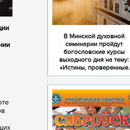
ции
В Минской духовной
семинарии пройдут
нии
богословские курсы
выходного дня на тему:
«Истины, проверенные
временем»
оте
ов
щих