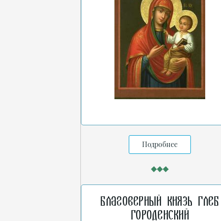
Подробнее
Благоверный князь Глеб
Городенский