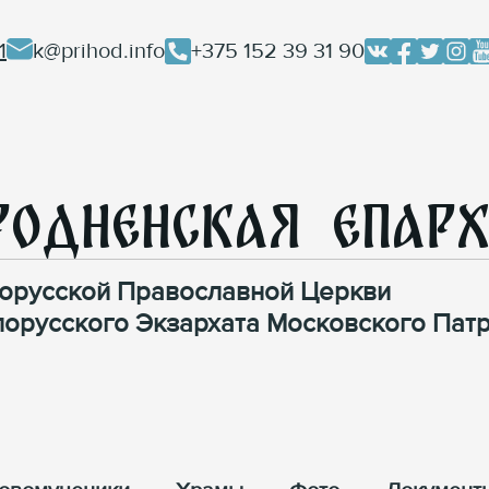
1
k@prihod.info
+375 152 39 31 90
родненская Епар
орусской Православной Церкви
лорусского Экзархата Московского Патр