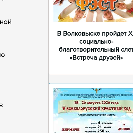
вной
В Волковыске пройдет XI
социально-
благотворительный сле
по
«Встреча друзей»
в