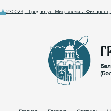
230023,г. Гродно, ул. Митрополита Филарета, 
Г
Бел
(Бе