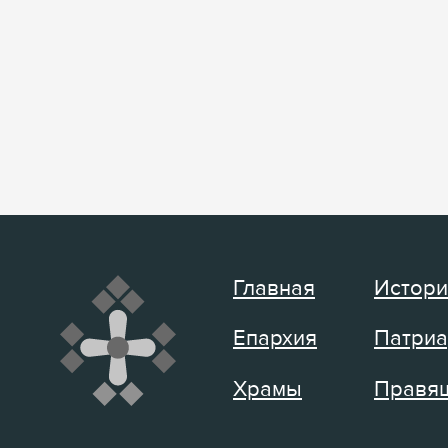
Главная
Истори
Епархия
Патриа
Храмы
Правящ