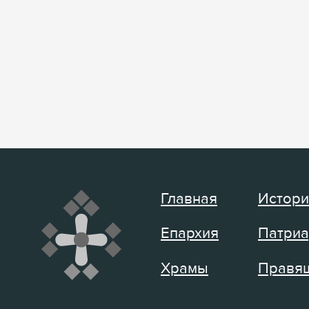
Главная
Истори
Епархия
Патриа
Храмы
Правящ