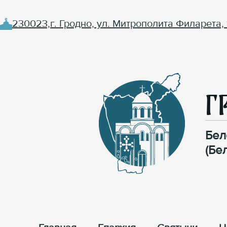
230023,г. Гродно, ул. Митрополита Филарета, 
Г
Бел
(Бе