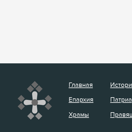
Главная
Истори
Епархия
Патриа
Храмы
Правящ