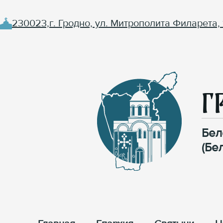
230023,г. Гродно, ул. Митрополита Филарета, 
Г
Бел
(Бе