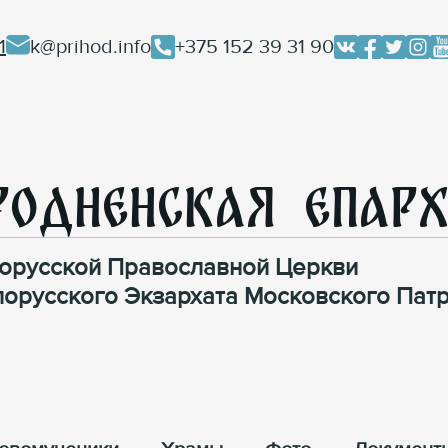
1
k@prihod.info
+375 152 39 31 90
родненская Епар
орусской Православной Церкви
лорусского Экзархата Московского Патр