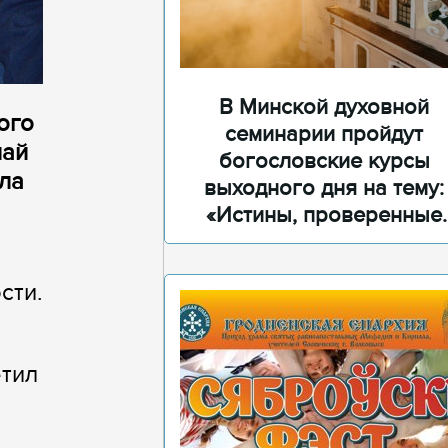
В Минской духовной
ого
семинарии пройдут
лай
богословские курсы
ила
выходного дня на тему:
«Истины, проверенные
временем»
сти.
етил
й