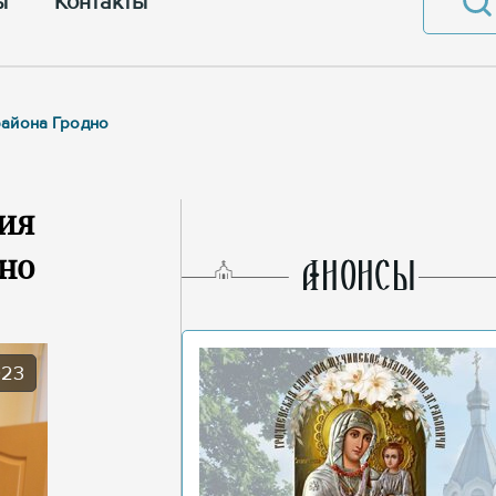
ы
Контакты
района Гродно
ия
но
AНОНСЫ
023