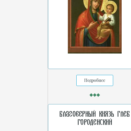
Подробнее
Благоверный князь Глеб
Городенский