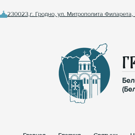
230023,г. Гродно, ул. Митрополита Филарета, 
Г
Бел
(Бе