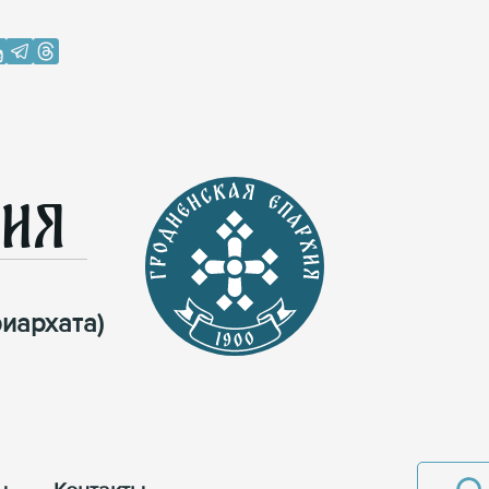
хия
иархата)