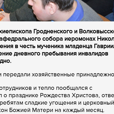
хиепископа Гродненского и Волковысск
кафедрального собора иеромонах Нико
вения в честь мученика младенца Гаври
ление дневного пребывания инвалидов
дно.
и передали хозяйственные принадлежно
отрудников и тепло пообщался с
 о празднике Рождества Христова, отв
 ребятам сладкие угощения и церковны
кон Божией Матери на каждый месяц.