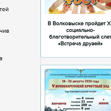
тей
В Волковыске пройдет XI
социально-
учив
благотворительный сле
«Встреча друзей»
в