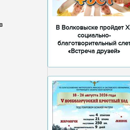
в
В Волковыске пройдет XI
социально-
благотворительный сле
«Встреча друзей»