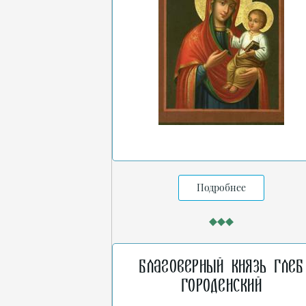
Подробнее
Благоверный князь Глеб
Городенский