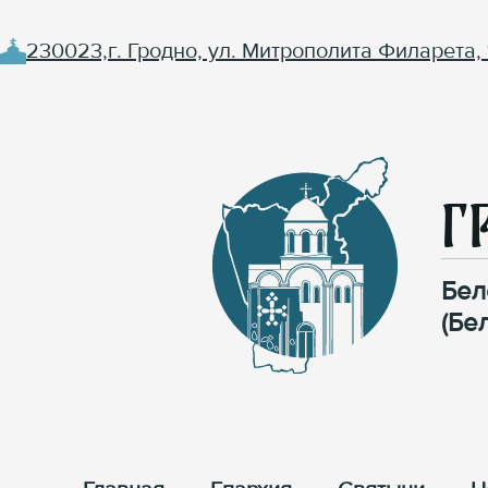
230023,г. Гродно, ул. Митрополита Филарета, 
Г
Бел
(Бе