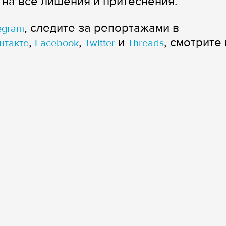
 на все лишения и притеснения.
, следите за репортажами в
egram
,
,
и
, смотрите 
нтакте
Facebook
Twitter
Threads