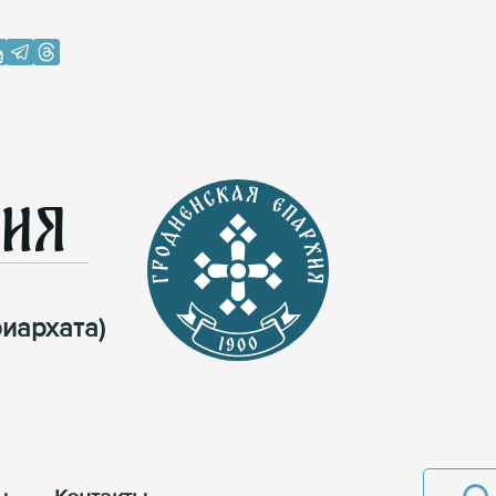
хия
иархата)