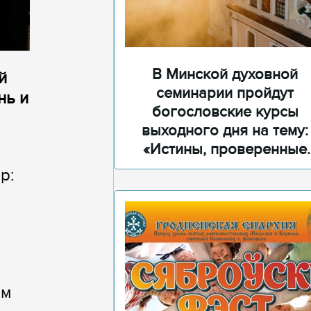
В Минской духовной
й
семинарии пройдут
нь и
богословские курсы
выходного дня на тему:
«Истины, проверенные
временем»
р:
ым