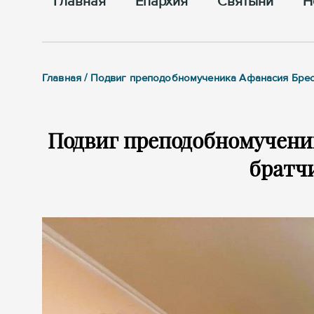
Главная
Епархия
Cвятыни
Н
Главная / Подвиг преподобномученика Афанасия Брес
Подвиг преподобномучени
братч