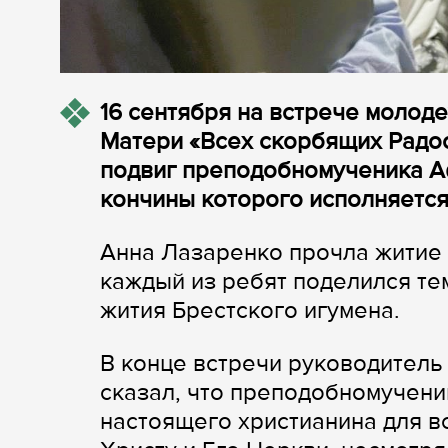
16 сентября на встрече молод
Матери «Всех скорбящих Радос
подвиг преподобномученика Аф
кончины которого исполняется 
Анна Лазаренко прочла житие 
каждый из ребят поделился тем
жития Брестского игумена.
В конце встречи руководитель
сказал, что преподобномучени
настоящего христианина для вс