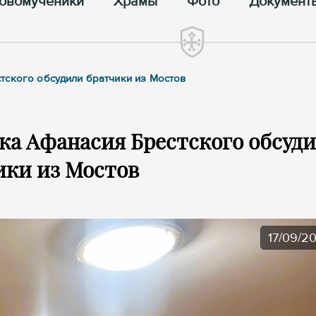
овомученики
Храмы
Фото
Документ
тского обсудили братчики из Мостов
ка Афанасия Брестского обсуд
ики из Мостов
17/09/2