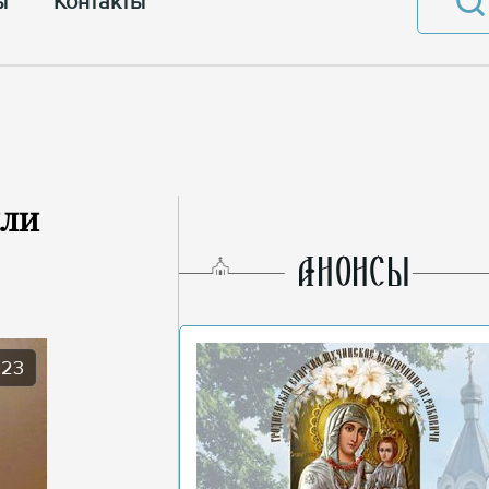
ы
Контакты
или
AНОНСЫ
023