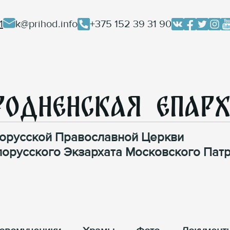
1
k@prihod.info
+375 152 39 31 90
родненская Епар
орусской Православной Церкви
лорусского Экзархата Московского Патр