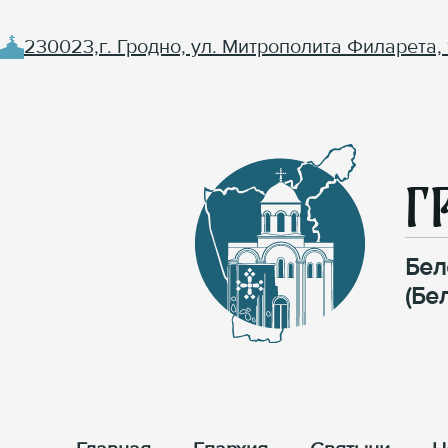
230023,г. Гродно, ул. Митрополита Филарета, 
Г
Бел
(Бе