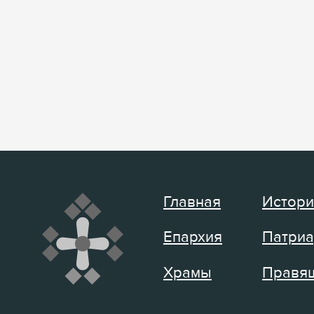
Главная
Истори
Епархия
Патриа
Храмы
Правящ