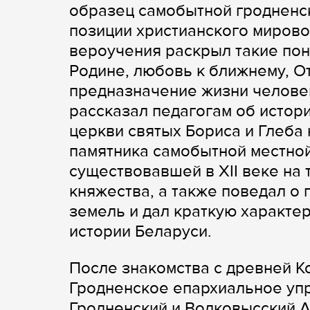
образец самобытной гродненско
позиции христианского мирово
вероучения раскрыл такие пон
Родине, любовь к ближнему, От
предназначение жизни челове
рассказал педагогам об истор
церкви святых Бориса и Глеба
памятника самобытной местно
существовавшей в XII веке на
княжества, а также поведал о
земель и дал краткую характе
истории Беларуси.
После знакомства с древней К
Гродненское епархиальное упр
Гродненский и Волковысский А