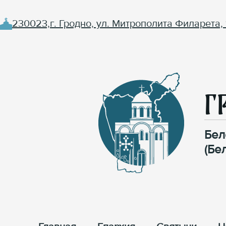
230023,г. Гродно, ул. Митрополита Филарета, 
Г
Бел
(Бе