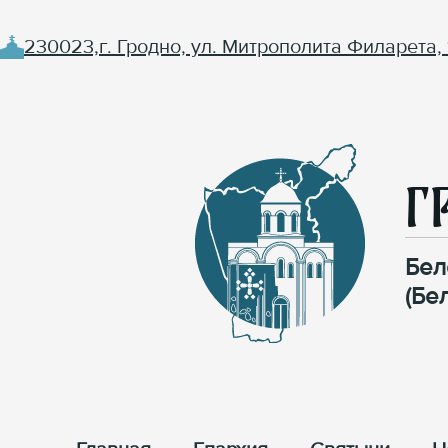
230023,г. Гродно, ул. Митрополита Филарета, 
Г
Бел
(Бе