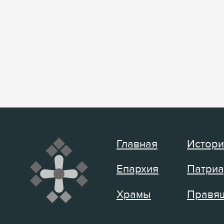
Главная
Истори
Епархия
Патриа
Храмы
Правящ