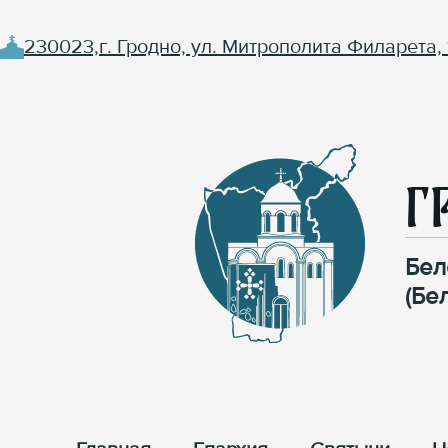
230023,г. Гродно, ул. Митрополита Филарета, 
Г
Бел
(Бе