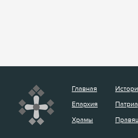
Главная
Истори
Епархия
Патриа
Храмы
Правящ