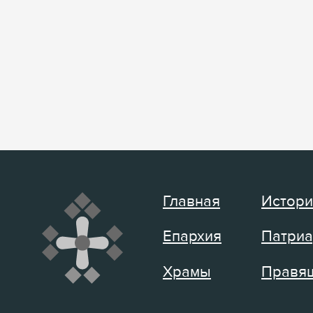
Главная
Истори
Епархия
Патриа
Храмы
Правящ