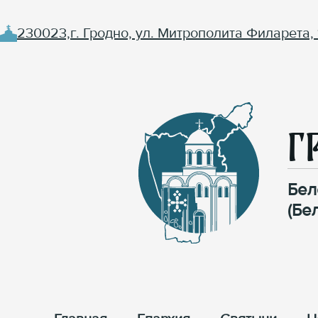
230023,г. Гродно, ул. Митрополита Филарета, 
Г
Бел
(Бе