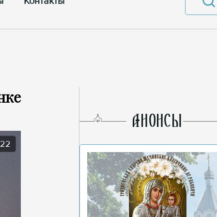
ы
Контакты
нке
AНОНСЫ
022