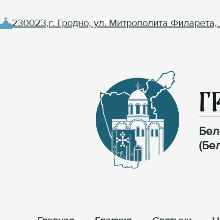
230023,г. Гродно, ул. Митрополита Филарета, 
Г
Бел
(Бе