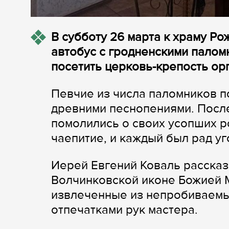
В субботу 26 марта к храму Р
автобус с гродненскими палом
посетить церковь-крепость ор
Певчие из числа паломников п
древними песнопениями. Посл
помолились о своих усопших р
чаепитие, и каждый был рад уго
Иерей Евгений Коваль рассказ
Волчинковской иконе Божией 
извлеченные из непробиваемых
отпечатками рук мастера.