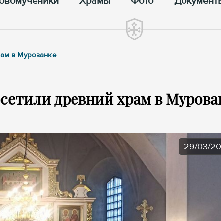
овомученики
Храмы
Фото
Документ
рам в Мурованке
сетили древний храм в Мурова
29/03/2