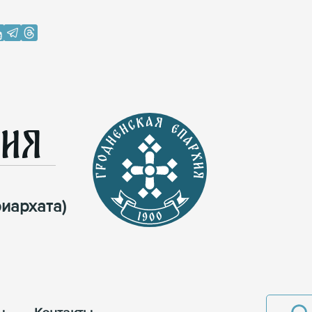
хия
иархата)