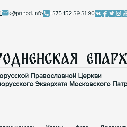
1
k@prihod.info
+375 152 39 31 90
родненская Епар
орусской Православной Церкви
лорусского Экзархата Московского Патр