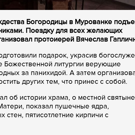
ождества Богородицы в Мурованке подъ
никами. Поездку для всех желающих
ганизовал протоиерей Вячеслав Гапличн
одготовили подарок, украсив богослуж
е Божественной литургии верующие
одных за панихидой. А затем организов
стить других тем, что принес с собой.
ал об истории храма, о местной святын
Матери, показал пушечные ядра,
 стен, пятисотлетние кирпичи с