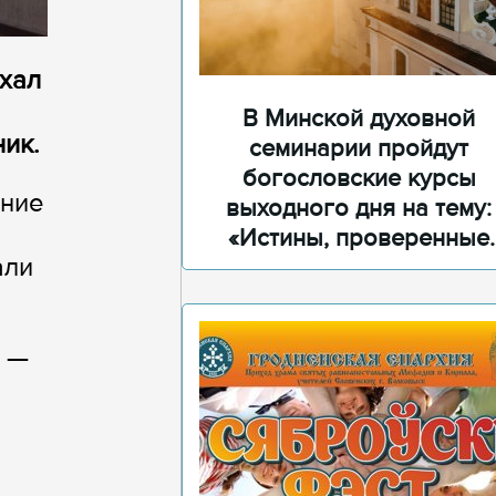
ехал
В Минской духовной
ик.
семинарии пройдут
богословские курсы
ение
выходного дня на тему:
«Истины, проверенные
али
временем»
е —