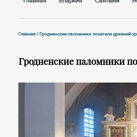
Главная
Епархия
Cвятыни
Н
Главная / Гродненские паломники посетили древний х
Гродненские паломники по