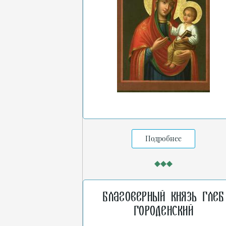
Подробнее
Благоверный князь Глеб
Городенский